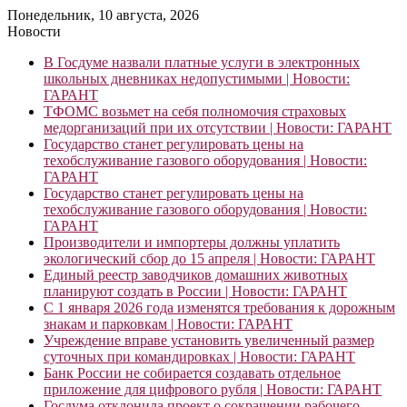
Понедельник, 10 августа, 2026
Новости
В Госдуме назвали платные услуги в электронных
школьных дневниках недопустимыми | Новости:
ГАРАНТ
ТФОМС возьмет на себя полномочия страховых
медорганизаций при их отсутствии | Новости: ГАРАНТ
Государство станет регулировать цены на
техобслуживание газового оборудования | Новости:
ГАРАНТ
Государство станет регулировать цены на
техобслуживание газового оборудования | Новости:
ГАРАНТ
Производители и импортеры должны уплатить
экологический сбор до 15 апреля | Новости: ГАРАНТ
Единый реестр заводчиков домашних животных
планируют создать в России | Новости: ГАРАНТ
С 1 января 2026 года изменятся требования к дорожным
знакам и парковкам | Новости: ГАРАНТ
Учреждение вправе установить увеличенный размер
суточных при командировках | Новости: ГАРАНТ
Банк России не собирается создавать отдельное
приложение для цифрового рубля | Новости: ГАРАНТ
Госдума отклонила проект о сокращении рабочего