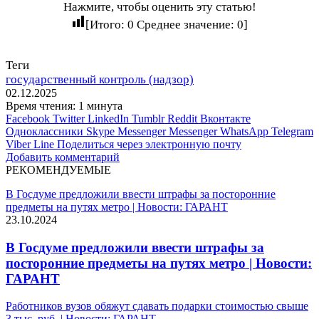
Нажмите, чтобы оценить эту статью!
[Итого:
0
Среднее значение:
0
]
Теги
государственный контроль (надзор)
02.12.2025
Время чтения: 1 минута
Facebook
Twitter
LinkedIn
Tumblr
Reddit
Вконтакте
Одноклассники
Skype
Messenger
Messenger
WhatsApp
Telegram
Viber
Line
Поделиться через электронную почту
Добавить комментарий
РЕКОМЕНДУЕМЫЕ
В Госдуме предложили ввести штрафы за посторонние
предметы на путях метро | Новости: ГАРАНТ
23.10.2024
В Госдуме предложили ввести штрафы за
посторонние предметы на путях метро | Новости:
ГАРАНТ
Работников вузов обяжут сдавать подарки стоимостью свыше
3 тыс. руб. | Новости: ГАРАНТ