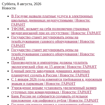
Суббота, 8 августа, 2026
Новости
В Госдуме назвали платные услуги в электронных
школьных дневниках недопустимыми | Новости:
ГАРАНТ
ТФОМС возьмет на себя полномочия страховых
медорганизаций при их отсутствии | Новости: ГАРАНТ
Государство станет регулировать цены на
техобслуживание газового оборудования | Новости:
ГАРАНТ
Государство станет регулировать цены на
техобслуживание газового оборудования | Новости:
ГАРАНТ
Производители и импортеры должны уплатить
экологический сбор до 15 апреля | Новости: ГАРАНТ
Единый реестр заводчиков домашних животных
планируют создать в России | Новости: ГАРАНТ
С 1 января 2026 года изменятся требования к дорожным
знакам и парковкам | Новости: ГАРАНТ
Учреждение вправе установить увеличенный размер
суточных при командировках | Новости: ГАРАНТ
Банк России не собирается создавать отдельное
приложение для цифрового рубля | Новости: ГАРАНТ
Госдума отклонила проект о сокращении рабочего