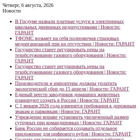
Четверг, 6 августа, 2026
Новости
В Госдуме назвали платные услуги в электронных
школьных дневниках недопустимыми | Новости:
ГАРАНТ
ТФОМС возьмет на себя полномочия страховых
медорганизаций при их отсутствии | Новости: ГАРАНТ
Государство станет регулировать цены на
техобслуживание газового оборудования | Новости:
ГАРАНТ
Государство станет регулировать цены на
техобслуживание газового оборудования | Новости:
ГАРАНТ
Производители и импортеры должны уплатить
экологический сбор до 15 апреля | Новости: ГАРАНТ
Единый реестр заводчиков домашних животных
планируют создать в России | Новости: ГАРАНТ
С 1 января 2026 года изменятся требования к дорожным
знакам и парковкам | Новости: ГАРАНТ
Учреждение вправе установить увеличенный размер
суточных при командировках | Новости: ГАРАНТ
Банк России не собирается создавать отдельное
приложение для цифрового рубля | Новости: ГАРАНТ
Госдума отклонила проект о сокращении рабочего