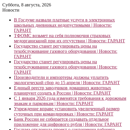
Суббота, 8 августа, 2026
Новости
В Госдуме назвали платные услуги в электронных
школьных дневниках недопустимыми | Новости:
ГАРАНТ
ТФОМС возьмет на себя полномочия страховых
медорганизаций при их отсутствии | Новости: ГАРАНТ
Государство станет регулировать цены на
техобслуживание газового оборудования | Новости:
ГАРАНТ
Государство станет регулировать цены на
техобслуживание газового оборудования | Новости:
ГАРАНТ
Производители и импортеры должны уплатить
экологический сбор до 15 апреля | Новости: ГАРАНТ
Единый реестр заводчиков домашних животных
планируют создать в России | Новости: ГАРАНТ
С 1 января 2026 года изменятся требования к дорожным
знакам и парковкам | Новости: ГАРАНТ
Учреждение вправе установить увеличенный размер
суточных при командировках | Новости: ГАРАНТ
Банк России не собирается создавать отдельное
приложение для цифрового рубля | Новости: ГАРАНТ
Госдума отклонила проект о сокращении рабочего