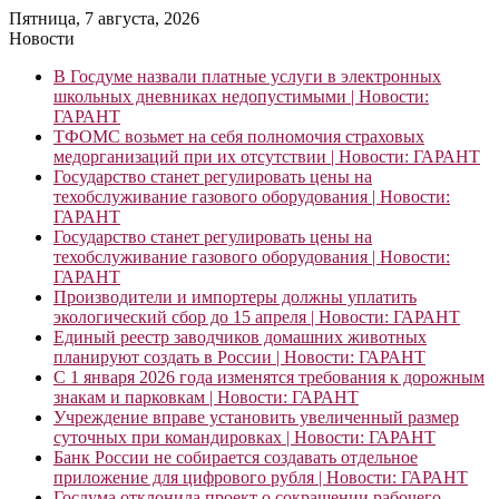
Пятница, 7 августа, 2026
Новости
В Госдуме назвали платные услуги в электронных
школьных дневниках недопустимыми | Новости:
ГАРАНТ
ТФОМС возьмет на себя полномочия страховых
медорганизаций при их отсутствии | Новости: ГАРАНТ
Государство станет регулировать цены на
техобслуживание газового оборудования | Новости:
ГАРАНТ
Государство станет регулировать цены на
техобслуживание газового оборудования | Новости:
ГАРАНТ
Производители и импортеры должны уплатить
экологический сбор до 15 апреля | Новости: ГАРАНТ
Единый реестр заводчиков домашних животных
планируют создать в России | Новости: ГАРАНТ
С 1 января 2026 года изменятся требования к дорожным
знакам и парковкам | Новости: ГАРАНТ
Учреждение вправе установить увеличенный размер
суточных при командировках | Новости: ГАРАНТ
Банк России не собирается создавать отдельное
приложение для цифрового рубля | Новости: ГАРАНТ
Госдума отклонила проект о сокращении рабочего