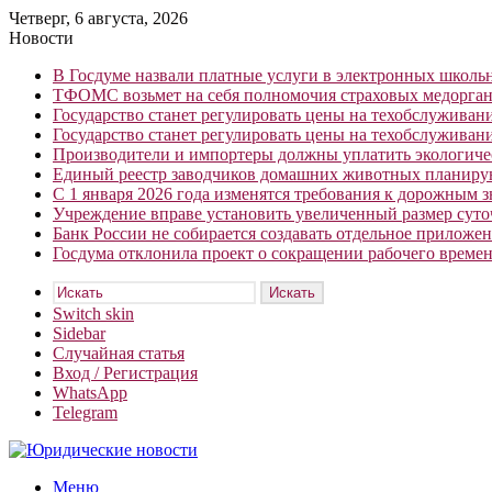
Четверг, 6 августа, 2026
Новости
В Госдуме назвали платные услуги в электронных школ
ТФОМС возьмет на себя полномочия страховых медорган
Государство станет регулировать цены на техобслуживан
Государство станет регулировать цены на техобслуживан
Производители и импортеры должны уплатить экологичес
Единый реестр заводчиков домашних животных планирую
С 1 января 2026 года изменятся требования к дорожным 
Учреждение вправе установить увеличенный размер сут
Банк России не собирается создавать отдельное приложе
Госдума отклонила проект о сокращении рабочего времен
Искать
Switch skin
Sidebar
Случайная статья
Вход / Регистрация
WhatsApp
Telegram
Меню