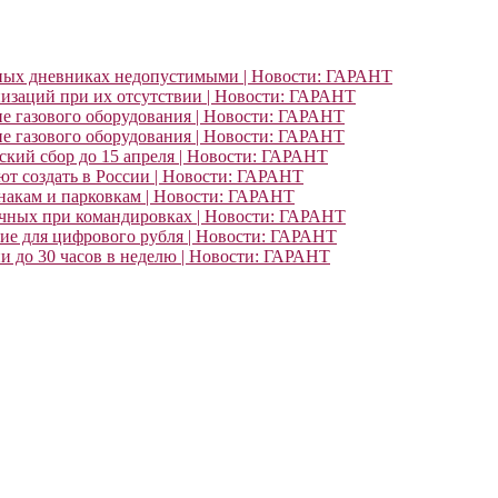
ьных дневниках недопустимыми | Новости: ГАРАНТ
изаций при их отсутствии | Новости: ГАРАНТ
ие газового оборудования | Новости: ГАРАНТ
ие газового оборудования | Новости: ГАРАНТ
кий сбор до 15 апреля | Новости: ГАРАНТ
т создать в России | Новости: ГАРАНТ
знакам и парковкам | Новости: ГАРАНТ
очных при командировках | Новости: ГАРАНТ
ние для цифрового рубля | Новости: ГАРАНТ
и до 30 часов в неделю | Новости: ГАРАНТ