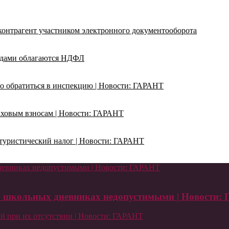
 контрагент участником электронного документооборота
адами облагаются НДФЛ
о обратиться в инспекцию | Новости: ГАРАНТ
раховым взносам | Новости: ГАРАНТ
ь туристический налог | Новости: ГАРАНТ
дневниках недопустимыми | Новости: ГАРАНТ
ых школьных дневниках недопустимыми | Новости:
й при их отсутствии | Новости: ГАРАНТ