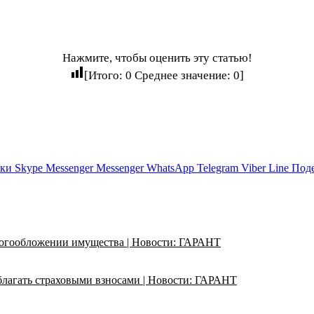
Нажмите, чтобы оценить эту статью!
[Итого:
0
Среднее значение:
0
]
ики
Skype
Messenger
Messenger
WhatsApp
Telegram
Viber
Line
Поде
логообложении имущества | Новости: ГАРАНТ
благать страховыми взносами | Новости: ГАРАНТ