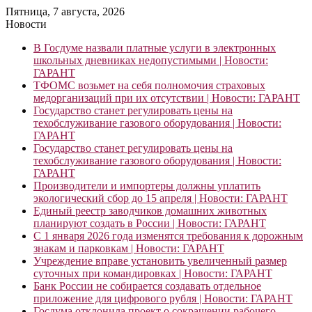
Пятница, 7 августа, 2026
Новости
В Госдуме назвали платные услуги в электронных
школьных дневниках недопустимыми | Новости:
ГАРАНТ
ТФОМС возьмет на себя полномочия страховых
медорганизаций при их отсутствии | Новости: ГАРАНТ
Государство станет регулировать цены на
техобслуживание газового оборудования | Новости:
ГАРАНТ
Государство станет регулировать цены на
техобслуживание газового оборудования | Новости:
ГАРАНТ
Производители и импортеры должны уплатить
экологический сбор до 15 апреля | Новости: ГАРАНТ
Единый реестр заводчиков домашних животных
планируют создать в России | Новости: ГАРАНТ
С 1 января 2026 года изменятся требования к дорожным
знакам и парковкам | Новости: ГАРАНТ
Учреждение вправе установить увеличенный размер
суточных при командировках | Новости: ГАРАНТ
Банк России не собирается создавать отдельное
приложение для цифрового рубля | Новости: ГАРАНТ
Госдума отклонила проект о сокращении рабочего