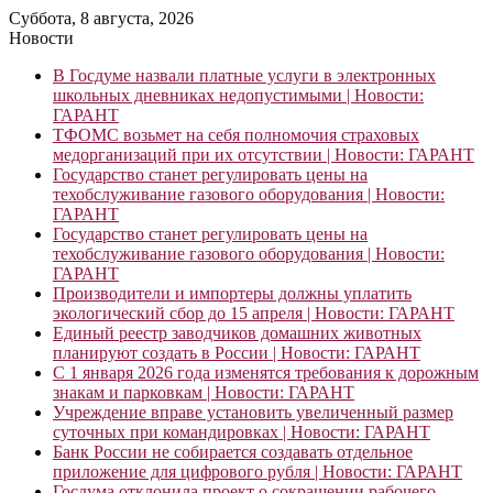
Суббота, 8 августа, 2026
Новости
В Госдуме назвали платные услуги в электронных
школьных дневниках недопустимыми | Новости:
ГАРАНТ
ТФОМС возьмет на себя полномочия страховых
медорганизаций при их отсутствии | Новости: ГАРАНТ
Государство станет регулировать цены на
техобслуживание газового оборудования | Новости:
ГАРАНТ
Государство станет регулировать цены на
техобслуживание газового оборудования | Новости:
ГАРАНТ
Производители и импортеры должны уплатить
экологический сбор до 15 апреля | Новости: ГАРАНТ
Единый реестр заводчиков домашних животных
планируют создать в России | Новости: ГАРАНТ
С 1 января 2026 года изменятся требования к дорожным
знакам и парковкам | Новости: ГАРАНТ
Учреждение вправе установить увеличенный размер
суточных при командировках | Новости: ГАРАНТ
Банк России не собирается создавать отдельное
приложение для цифрового рубля | Новости: ГАРАНТ
Госдума отклонила проект о сокращении рабочего