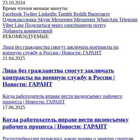
23.10.2024
Время чтения меньше минуты
Facebook
Twitter
LinkedIn
Tumblr
Reddit
Вконтакте
Одноклассники
Skype
Messenger
Messenger
WhatsApp
Telegram
Viber
Line
Поделиться через электронную почту
Добавить комментарий
РЕКОМЕНДУЕМЫЕ
Лица без гражданства смогут заключать контракты на
военную службу в России | Новости: ГАРАНТ
21.04.2025
Лица без гражданства смогут заключать
контракты на военную службу в России |
Новости: ГАРАНТ
Когда работодатель вправе вести видеосъемку рабочего
процесса | Новости: ГАРАНТ
17.06.2025
Когда работодатель вправе вести видеосъемку
рабочего процесса | Новости: ГАРАНТ
Роспотребнадзор разъяснил, какие нормы о занятии спортом