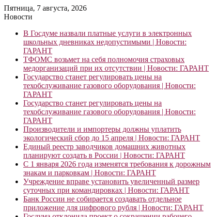
Пятница, 7 августа, 2026
Новости
В Госдуме назвали платные услуги в электронных
школьных дневниках недопустимыми | Новости:
ГАРАНТ
ТФОМС возьмет на себя полномочия страховых
медорганизаций при их отсутствии | Новости: ГАРАНТ
Государство станет регулировать цены на
техобслуживание газового оборудования | Новости:
ГАРАНТ
Государство станет регулировать цены на
техобслуживание газового оборудования | Новости:
ГАРАНТ
Производители и импортеры должны уплатить
экологический сбор до 15 апреля | Новости: ГАРАНТ
Единый реестр заводчиков домашних животных
планируют создать в России | Новости: ГАРАНТ
С 1 января 2026 года изменятся требования к дорожным
знакам и парковкам | Новости: ГАРАНТ
Учреждение вправе установить увеличенный размер
суточных при командировках | Новости: ГАРАНТ
Банк России не собирается создавать отдельное
приложение для цифрового рубля | Новости: ГАРАНТ
Госдума отклонила проект о сокращении рабочего