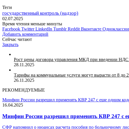
Теги
государственный контроль (надзор)
02.07.2025
Время чтения меньше минуты
Facebook
Twitter
LinkedIn
Tumblr
Reddit
Вконтакте
Одноклассн
Добавить комментарий
Сейчас читают
Закрыть
Рост цены договора управления МКД при введении НДС
28.11.2025
Тарифы на коммунальные услуги могут вырасти от 8 до 2
26.11.2025
РЕКОМЕНДУЕМЫЕ
Минфин России разрешил применять КВР 247 с еще одним ко
16.04.2025
Минфин России разрешил применять КВР 247 с 
СФР напомнил о нюансах расчета пособия по больничному ли