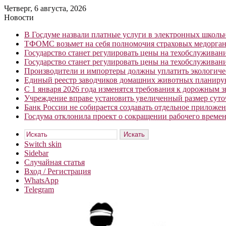
Четверг, 6 августа, 2026
Новости
В Госдуме назвали платные услуги в электронных школ
ТФОМС возьмет на себя полномочия страховых медорган
Государство станет регулировать цены на техобслуживан
Государство станет регулировать цены на техобслуживан
Производители и импортеры должны уплатить экологичес
Единый реестр заводчиков домашних животных планирую
С 1 января 2026 года изменятся требования к дорожным 
Учреждение вправе установить увеличенный размер сут
Банк России не собирается создавать отдельное приложе
Госдума отклонила проект о сокращении рабочего времен
Искать
Switch skin
Sidebar
Случайная статья
Вход / Регистрация
WhatsApp
Telegram