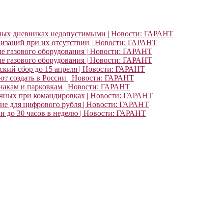
ьных дневниках недопустимыми | Новости: ГАРАНТ
изаций при их отсутствии | Новости: ГАРАНТ
ие газового оборудования | Новости: ГАРАНТ
ие газового оборудования | Новости: ГАРАНТ
кий сбор до 15 апреля | Новости: ГАРАНТ
т создать в России | Новости: ГАРАНТ
знакам и парковкам | Новости: ГАРАНТ
очных при командировках | Новости: ГАРАНТ
ние для цифрового рубля | Новости: ГАРАНТ
и до 30 часов в неделю | Новости: ГАРАНТ