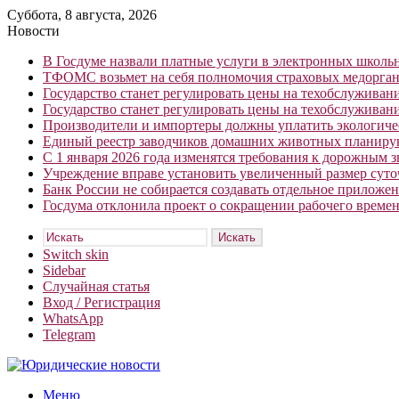
Суббота, 8 августа, 2026
Новости
В Госдуме назвали платные услуги в электронных школ
ТФОМС возьмет на себя полномочия страховых медорган
Государство станет регулировать цены на техобслуживан
Государство станет регулировать цены на техобслуживан
Производители и импортеры должны уплатить экологичес
Единый реестр заводчиков домашних животных планирую
С 1 января 2026 года изменятся требования к дорожным 
Учреждение вправе установить увеличенный размер сут
Банк России не собирается создавать отдельное приложе
Госдума отклонила проект о сокращении рабочего времен
Искать
Switch skin
Sidebar
Случайная статья
Вход / Регистрация
WhatsApp
Telegram
Меню