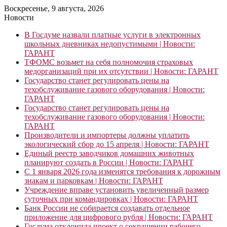
Воскресенье, 9 августа, 2026
Новости
В Госдуме назвали платные услуги в электронных
школьных дневниках недопустимыми | Новости:
ГАРАНТ
ТФОМС возьмет на себя полномочия страховых
медорганизаций при их отсутствии | Новости: ГАРАНТ
Государство станет регулировать цены на
техобслуживание газового оборудования | Новости:
ГАРАНТ
Государство станет регулировать цены на
техобслуживание газового оборудования | Новости:
ГАРАНТ
Производители и импортеры должны уплатить
экологический сбор до 15 апреля | Новости: ГАРАНТ
Единый реестр заводчиков домашних животных
планируют создать в России | Новости: ГАРАНТ
С 1 января 2026 года изменятся требования к дорожным
знакам и парковкам | Новости: ГАРАНТ
Учреждение вправе установить увеличенный размер
суточных при командировках | Новости: ГАРАНТ
Банк России не собирается создавать отдельное
приложение для цифрового рубля | Новости: ГАРАНТ
Госдума отклонила проект о сокращении рабочего