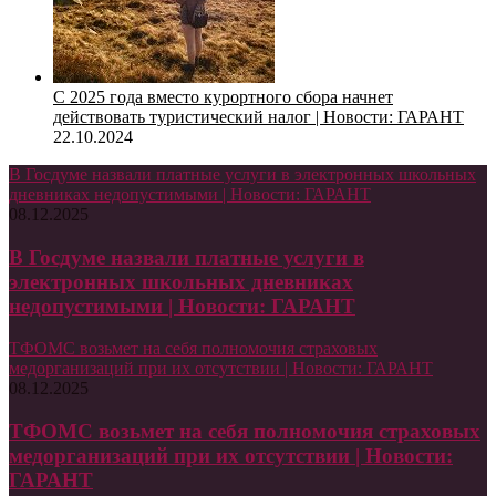
С 2025 года вместо курортного сбора начнет
действовать туристический налог | Новости: ГАРАНТ
22.10.2024
В Госдуме назвали платные услуги в электронных школьных
дневниках недопустимыми | Новости: ГАРАНТ
08.12.2025
В Госдуме назвали платные услуги в
электронных школьных дневниках
недопустимыми | Новости: ГАРАНТ
ТФОМС возьмет на себя полномочия страховых
медорганизаций при их отсутствии | Новости: ГАРАНТ
08.12.2025
ТФОМС возьмет на себя полномочия страховых
медорганизаций при их отсутствии | Новости:
ГАРАНТ