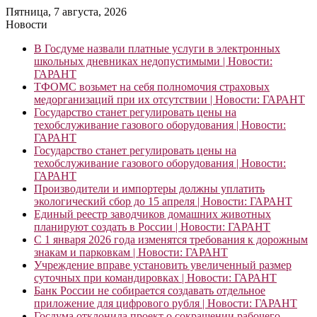
Пятница, 7 августа, 2026
Новости
В Госдуме назвали платные услуги в электронных
школьных дневниках недопустимыми | Новости:
ГАРАНТ
ТФОМС возьмет на себя полномочия страховых
медорганизаций при их отсутствии | Новости: ГАРАНТ
Государство станет регулировать цены на
техобслуживание газового оборудования | Новости:
ГАРАНТ
Государство станет регулировать цены на
техобслуживание газового оборудования | Новости:
ГАРАНТ
Производители и импортеры должны уплатить
экологический сбор до 15 апреля | Новости: ГАРАНТ
Единый реестр заводчиков домашних животных
планируют создать в России | Новости: ГАРАНТ
С 1 января 2026 года изменятся требования к дорожным
знакам и парковкам | Новости: ГАРАНТ
Учреждение вправе установить увеличенный размер
суточных при командировках | Новости: ГАРАНТ
Банк России не собирается создавать отдельное
приложение для цифрового рубля | Новости: ГАРАНТ
Госдума отклонила проект о сокращении рабочего