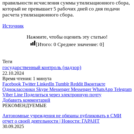
правильности исчисления суммы утилизационного сбора,
который не превышает 5 рабочих дней со дня подачи
расчета утилизационного сбора.
Источник
Нажмите, чтобы оценить эту статью!
[Итого:
0
Среднее значение:
0
]
Теги
государственный контроль (надзор)
22.10.2024
Время чтения: 1 минута
Facebook
Twitter
LinkedIn
Tumblr
Reddit
Вконтакте
Одноклассники
Skype
Messenger
Messenger
WhatsApp
Telegram
Viber
Line
Поделиться через электронную почту
Добавить комментарий
РЕКОМЕНДУЕМЫЕ
Автономные учреждения не обязаны публиковать в СМИ
отчет о своей деятельности | Новости: ГАРАНТ
30.09.2025