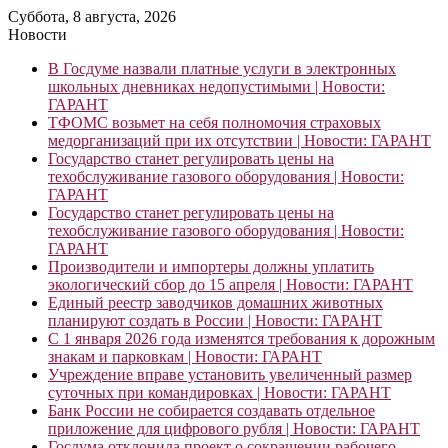
Суббота, 8 августа, 2026
Новости
В Госдуме назвали платные услуги в электронных
школьных дневниках недопустимыми | Новости:
ГАРАНТ
ТФОМС возьмет на себя полномочия страховых
медорганизаций при их отсутствии | Новости: ГАРАНТ
Государство станет регулировать цены на
техобслуживание газового оборудования | Новости:
ГАРАНТ
Государство станет регулировать цены на
техобслуживание газового оборудования | Новости:
ГАРАНТ
Производители и импортеры должны уплатить
экологический сбор до 15 апреля | Новости: ГАРАНТ
Единый реестр заводчиков домашних животных
планируют создать в России | Новости: ГАРАНТ
С 1 января 2026 года изменятся требования к дорожным
знакам и парковкам | Новости: ГАРАНТ
Учреждение вправе установить увеличенный размер
суточных при командировках | Новости: ГАРАНТ
Банк России не собирается создавать отдельное
приложение для цифрового рубля | Новости: ГАРАНТ
Госдума отклонила проект о сокращении рабочего