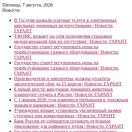
Пятница, 7 августа, 2026
Новости
В Госдуме назвали платные услуги в электронных
школьных дневниках недопустимыми | Новости:
ГАРАНТ
ТФОМС возьмет на себя полномочия страховых
медорганизаций при их отсутствии | Новости: ГАРАНТ
Государство станет регулировать цены на
техобслуживание газового оборудования | Новости:
ГАРАНТ
Государство станет регулировать цены на
техобслуживание газового оборудования | Новости:
ГАРАНТ
Производители и импортеры должны уплатить
экологический сбор до 15 апреля | Новости: ГАРАНТ
Единый реестр заводчиков домашних животных
планируют создать в России | Новости: ГАРАНТ
С 1 января 2026 года изменятся требования к дорожным
знакам и парковкам | Новости: ГАРАНТ
Учреждение вправе установить увеличенный размер
суточных при командировках | Новости: ГАРАНТ
Банк России не собирается создавать отдельное
приложение для цифрового рубля | Новости: ГАРАНТ
Госдума отклонила проект о сокращении рабочего