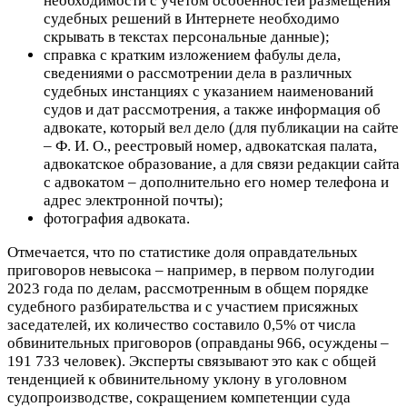
необходимости с учетом особенностей размещения
судебных решений в Интернете необходимо
скрывать в текстах персональные данные);
справка с кратким изложением фабулы дела,
сведениями о рассмотрении дела в различных
судебных инстанциях с указанием наименований
судов и дат рассмотрения, а также информация об
адвокате, который вел дело (для публикации на сайте
– Ф. И. О., реестровый номер, адвокатская палата,
адвокатское образование, а для связи редакции сайта
с адвокатом – дополнительно его номер телефона и
адрес электронной почты);
фотография адвоката.
Отмечается, что по статистике доля оправдательных
приговоров невысока – например, в первом полугодии
2023 года по делам, рассмотренным в общем порядке
судебного разбирательства и с участием присяжных
заседателей, их количество составило 0,5% от числа
обвинительных приговоров (оправданы 966, осуждены –
191 733 человек). Эксперты связывают это как с общей
тенденцией к обвинительному уклону в уголовном
судопроизводстве, сокращением компетенции суда