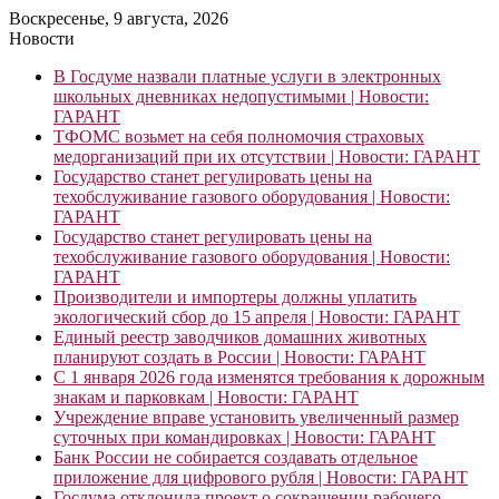
Воскресенье, 9 августа, 2026
Новости
В Госдуме назвали платные услуги в электронных
школьных дневниках недопустимыми | Новости:
ГАРАНТ
ТФОМС возьмет на себя полномочия страховых
медорганизаций при их отсутствии | Новости: ГАРАНТ
Государство станет регулировать цены на
техобслуживание газового оборудования | Новости:
ГАРАНТ
Государство станет регулировать цены на
техобслуживание газового оборудования | Новости:
ГАРАНТ
Производители и импортеры должны уплатить
экологический сбор до 15 апреля | Новости: ГАРАНТ
Единый реестр заводчиков домашних животных
планируют создать в России | Новости: ГАРАНТ
С 1 января 2026 года изменятся требования к дорожным
знакам и парковкам | Новости: ГАРАНТ
Учреждение вправе установить увеличенный размер
суточных при командировках | Новости: ГАРАНТ
Банк России не собирается создавать отдельное
приложение для цифрового рубля | Новости: ГАРАНТ
Госдума отклонила проект о сокращении рабочего