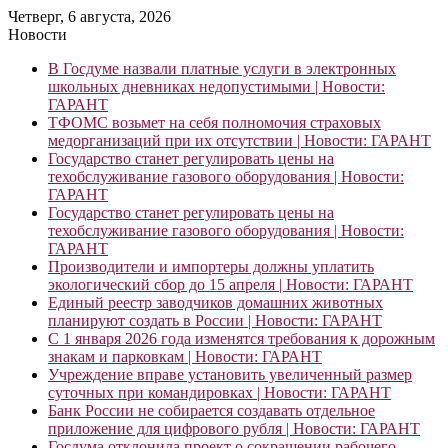
Четверг, 6 августа, 2026
Новости
В Госдуме назвали платные услуги в электронных
школьных дневниках недопустимыми | Новости:
ГАРАНТ
ТФОМС возьмет на себя полномочия страховых
медорганизаций при их отсутствии | Новости: ГАРАНТ
Государство станет регулировать цены на
техобслуживание газового оборудования | Новости:
ГАРАНТ
Государство станет регулировать цены на
техобслуживание газового оборудования | Новости:
ГАРАНТ
Производители и импортеры должны уплатить
экологический сбор до 15 апреля | Новости: ГАРАНТ
Единый реестр заводчиков домашних животных
планируют создать в России | Новости: ГАРАНТ
С 1 января 2026 года изменятся требования к дорожным
знакам и парковкам | Новости: ГАРАНТ
Учреждение вправе установить увеличенный размер
суточных при командировках | Новости: ГАРАНТ
Банк России не собирается создавать отдельное
приложение для цифрового рубля | Новости: ГАРАНТ
Госдума отклонила проект о сокращении рабочего