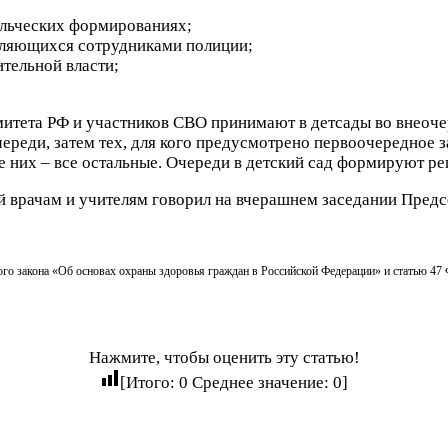
льческих формированиях;
являющихся сотрудниками полиции;
тельной власти;
митета РФ и участников СВО принимают в детсады во внеочер
реди, затем тех, для кого предусмотрено первоочередное з
сле них – все остальные. Очереди в детский сад формируют 
й врачам и учителям говорил на вчерашнем заседании Пред
ого закона «Об основах охраны здоровья граждан в Российской Федерации» и статью 47
Нажмите, чтобы оценить эту статью!
[Итого:
0
Среднее значение:
0
]