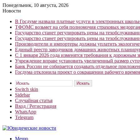
Понедельник, 10 августа, 2026
Новости
В Госдуме назвали платные услуги в электронных школ
ТФОМС возьмет на себя полномочия страховых медорган
Государство станет регулировать цены на техобслуживан
Государство станет регулировать цены на техобслуживан
Производители и импортеры должны уплатить экологичес
Единый реестр заводчиков домашних животных планирую
С 1 января 2026 года изменятся требования к дорожным 
Учреждение вправе установить увеличенный размер сут
Банк России не собирается создавать отдельное приложе
Госдума отклонила проект о сокращении рабочего времен
Искать
Switch skin
Sidebar
Случайная статья
Вход / Регистрация
WhatsApp
Telegram
Меню