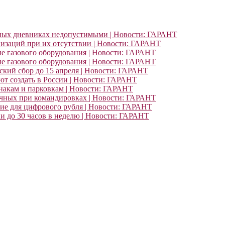
ьных дневниках недопустимыми | Новости: ГАРАНТ
изаций при их отсутствии | Новости: ГАРАНТ
ие газового оборудования | Новости: ГАРАНТ
ие газового оборудования | Новости: ГАРАНТ
кий сбор до 15 апреля | Новости: ГАРАНТ
т создать в России | Новости: ГАРАНТ
знакам и парковкам | Новости: ГАРАНТ
очных при командировках | Новости: ГАРАНТ
ние для цифрового рубля | Новости: ГАРАНТ
и до 30 часов в неделю | Новости: ГАРАНТ