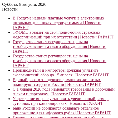
Суббота, 8 августа, 2026
Новости
В Госдуме назвали платные услуги в электронных
школьных дневниках недопустимыми | Новости:
ГАРАНТ
ТФОМС возьмет на себя полномочия страховых
медорганизаций при их отсутствии | Новости: ГАРАНТ
Государство станет регулировать цены на
техобслуживание газового оборудования | Новости:
ГАРАНТ
Государство станет регулировать цены на
техобслуживание газового оборудования | Новости:
ГАРАНТ
Производители и импортеры должны уплатить
экологический сбор до 15 апреля | Новости: ГАРАНТ
Единый реестр заводчиков домашних животных
планируют создать в России | Новости: ГАРАНТ
С 1 января 2026 года изменятся требования к дорожным
знакам и парковкам | Новости: ГАРАНТ
Учреждение вправе установить увеличенный размер
суточных при командировках | Новости: ГАРАНТ
Банк России не собирается создавать отдельное
приложение для цифрового рубля | Новости: ГАРАНТ
Госдума отклонила проект о сокращении рабочего