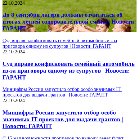
22.10.2024
До 8 сентября лагеря должны отчитаться об
итогах летней оздоровительной смены | Новости:
ГАРАНТ
Суд вправе конфисковать семейный автомобиль из-за
приговора одному из супругов | Новости: ГАРАНТ
22.10.2024
Суд вправе конфисковать семейный автомобиль
из-за приговора одному из супругов | Новости:
ГАРАНТ
Минцифры России запустило отбор особо значимых IT-
проектов для выдачи грантов | Новости: ГАРАНТ
22.10.2024
Минцифры России запустило отбор особо
значимых IT-проектов для выдачи грантов |
Новости: ГАРАНТ
С 15 мая возможности дропперов по выводу денег будут