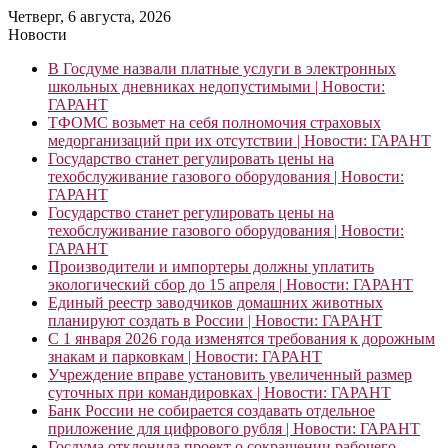
Четверг, 6 августа, 2026
Новости
В Госдуме назвали платные услуги в электронных
школьных дневниках недопустимыми | Новости:
ГАРАНТ
ТФОМС возьмет на себя полномочия страховых
медорганизаций при их отсутствии | Новости: ГАРАНТ
Государство станет регулировать цены на
техобслуживание газового оборудования | Новости:
ГАРАНТ
Государство станет регулировать цены на
техобслуживание газового оборудования | Новости:
ГАРАНТ
Производители и импортеры должны уплатить
экологический сбор до 15 апреля | Новости: ГАРАНТ
Единый реестр заводчиков домашних животных
планируют создать в России | Новости: ГАРАНТ
С 1 января 2026 года изменятся требования к дорожным
знакам и парковкам | Новости: ГАРАНТ
Учреждение вправе установить увеличенный размер
суточных при командировках | Новости: ГАРАНТ
Банк России не собирается создавать отдельное
приложение для цифрового рубля | Новости: ГАРАНТ
Госдума отклонила проект о сокращении рабочего