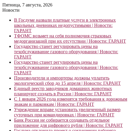
Пятница, 7 августа, 2026
Новости
В Госдуме назвали платные услуги в электронных
школьных дневниках недопустимыми | Новости:
ГАРАНТ
ТФОМС возьмет на себя полномочия страховых
медорганизаций при их отсутствии | Новости: ГАРАНТ
Государство станет регулировать цены на
техобслуживание газового оборудования | Новости:
ГАРАНТ
Государство станет регулировать цены на
техобслуживание газового оборудования | Новости:
ГАРАНТ
Производители и импортеры должны уплатить
экологический сбор до 15 апреля | Новости: ГАРАНТ
Единый реестр заводчиков домашних животных
планируют создать в России | Новости: ГАРАНТ
С 1 января 2026 года изменятся требования к дорожным
знакам и парковкам | Новости: ГАРАНТ
Учреждение вправе установить увеличенный размер
суточных при командировках | Новости: ГАРАНТ
Банк России не собирается создавать отдельное
приложение для цифрового рубля | Новости: ГАРАНТ
Госдума отклонила проект о сокращении рабочего