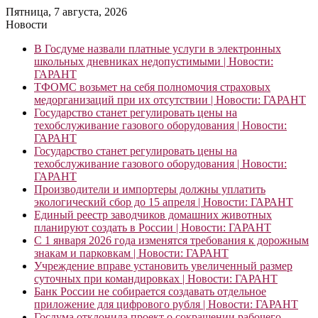
Пятница, 7 августа, 2026
Новости
В Госдуме назвали платные услуги в электронных
школьных дневниках недопустимыми | Новости:
ГАРАНТ
ТФОМС возьмет на себя полномочия страховых
медорганизаций при их отсутствии | Новости: ГАРАНТ
Государство станет регулировать цены на
техобслуживание газового оборудования | Новости:
ГАРАНТ
Государство станет регулировать цены на
техобслуживание газового оборудования | Новости:
ГАРАНТ
Производители и импортеры должны уплатить
экологический сбор до 15 апреля | Новости: ГАРАНТ
Единый реестр заводчиков домашних животных
планируют создать в России | Новости: ГАРАНТ
С 1 января 2026 года изменятся требования к дорожным
знакам и парковкам | Новости: ГАРАНТ
Учреждение вправе установить увеличенный размер
суточных при командировках | Новости: ГАРАНТ
Банк России не собирается создавать отдельное
приложение для цифрового рубля | Новости: ГАРАНТ
Госдума отклонила проект о сокращении рабочего