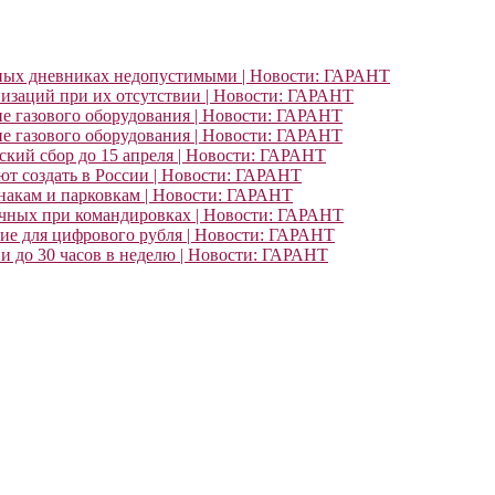
ьных дневниках недопустимыми | Новости: ГАРАНТ
изаций при их отсутствии | Новости: ГАРАНТ
ие газового оборудования | Новости: ГАРАНТ
ие газового оборудования | Новости: ГАРАНТ
кий сбор до 15 апреля | Новости: ГАРАНТ
т создать в России | Новости: ГАРАНТ
знакам и парковкам | Новости: ГАРАНТ
очных при командировках | Новости: ГАРАНТ
ние для цифрового рубля | Новости: ГАРАНТ
и до 30 часов в неделю | Новости: ГАРАНТ