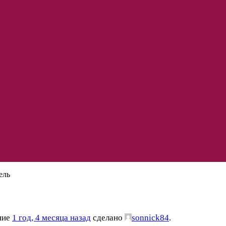
ель
ение
1 год, 4 месяца назад
сделано
sonnick84
.