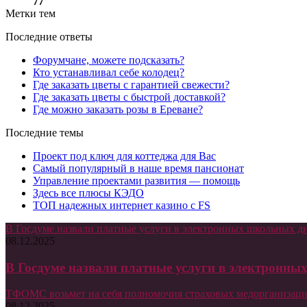
77
Метки тем
Последние ответы
Форумчане, можете подсказать?
Кто устанавливал себе колодец?
Где заказать цветы с гарантией свежести?
Где заказать цветы с быстрой доставкой?
Где можно заказать розы в Ереване?
Последние темы
Проект под ключ для коттеджа для Вас
Самый популярный в наше время пансионат
Управление проектами развития — помощь
Здесь все плюсы КЭДО
ТОП надежных интернет казино с FS
В Госдуме назвали платные услуги в электронных школьных 
08.12.2025
В Госдуме назвали платные услуги в электронн
ТФОМС возьмет на себя полномочия страховых медорганизаци
08.12.2025