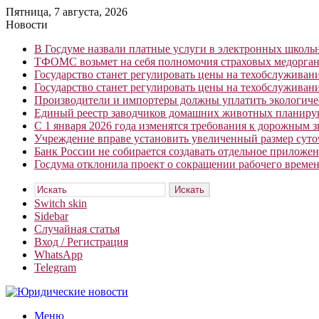
Пятница, 7 августа, 2026
Новости
В Госдуме назвали платные услуги в электронных школ
ТФОМС возьмет на себя полномочия страховых медорган
Государство станет регулировать цены на техобслуживан
Государство станет регулировать цены на техобслуживан
Производители и импортеры должны уплатить экологичес
Единый реестр заводчиков домашних животных планирую
С 1 января 2026 года изменятся требования к дорожным 
Учреждение вправе установить увеличенный размер сут
Банк России не собирается создавать отдельное приложе
Госдума отклонила проект о сокращении рабочего времен
Искать
Switch skin
Sidebar
Случайная статья
Вход / Регистрация
WhatsApp
Telegram
Меню