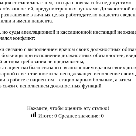
ация согласилась с тем, что врач повела себя недопустимо 
 обязанностей
, предусмотренных пунктами Должностной ин
о разглашение
в личных целях
работодателю пациента сведен
илии и имени пациента.
), но суды апелляционной и кассационной инстанций неожида
чался конфликт:
ки связано с выполнением врачом своих должностных обяза
больницы при исполнении должностных обязанностей, ввиду 
ой истцом требования не предъявлены;
ты пациентки было связано с выполнением врачом своих дол
нарной ответственности
за ненадлежащее исполнение своих
и в работе с пациентом – стационарным больным, а затем –
в связи с исполнением должностных функций.
Нажмите, чтобы оценить эту статью!
[Итого:
0
Среднее значение:
0
]