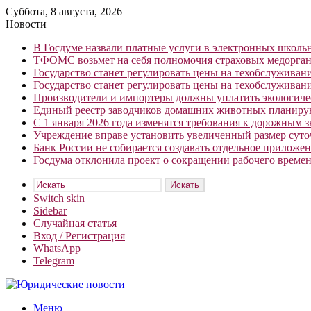
Суббота, 8 августа, 2026
Новости
В Госдуме назвали платные услуги в электронных школ
ТФОМС возьмет на себя полномочия страховых медорган
Государство станет регулировать цены на техобслуживан
Государство станет регулировать цены на техобслуживан
Производители и импортеры должны уплатить экологичес
Единый реестр заводчиков домашних животных планирую
С 1 января 2026 года изменятся требования к дорожным 
Учреждение вправе установить увеличенный размер сут
Банк России не собирается создавать отдельное приложе
Госдума отклонила проект о сокращении рабочего времен
Искать
Switch skin
Sidebar
Случайная статья
Вход / Регистрация
WhatsApp
Telegram
Меню