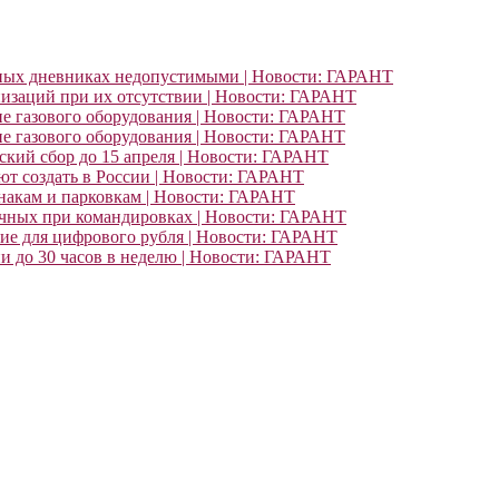
ьных дневниках недопустимыми | Новости: ГАРАНТ
изаций при их отсутствии | Новости: ГАРАНТ
ие газового оборудования | Новости: ГАРАНТ
ие газового оборудования | Новости: ГАРАНТ
кий сбор до 15 апреля | Новости: ГАРАНТ
т создать в России | Новости: ГАРАНТ
знакам и парковкам | Новости: ГАРАНТ
очных при командировках | Новости: ГАРАНТ
ние для цифрового рубля | Новости: ГАРАНТ
и до 30 часов в неделю | Новости: ГАРАНТ