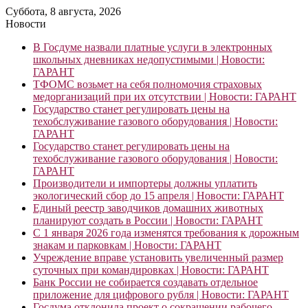
Суббота, 8 августа, 2026
Новости
В Госдуме назвали платные услуги в электронных
школьных дневниках недопустимыми | Новости:
ГАРАНТ
ТФОМС возьмет на себя полномочия страховых
медорганизаций при их отсутствии | Новости: ГАРАНТ
Государство станет регулировать цены на
техобслуживание газового оборудования | Новости:
ГАРАНТ
Государство станет регулировать цены на
техобслуживание газового оборудования | Новости:
ГАРАНТ
Производители и импортеры должны уплатить
экологический сбор до 15 апреля | Новости: ГАРАНТ
Единый реестр заводчиков домашних животных
планируют создать в России | Новости: ГАРАНТ
С 1 января 2026 года изменятся требования к дорожным
знакам и парковкам | Новости: ГАРАНТ
Учреждение вправе установить увеличенный размер
суточных при командировках | Новости: ГАРАНТ
Банк России не собирается создавать отдельное
приложение для цифрового рубля | Новости: ГАРАНТ
Госдума отклонила проект о сокращении рабочего