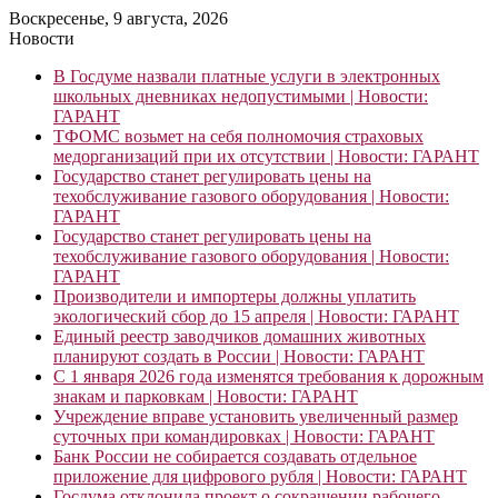
Воскресенье, 9 августа, 2026
Новости
В Госдуме назвали платные услуги в электронных
школьных дневниках недопустимыми | Новости:
ГАРАНТ
ТФОМС возьмет на себя полномочия страховых
медорганизаций при их отсутствии | Новости: ГАРАНТ
Государство станет регулировать цены на
техобслуживание газового оборудования | Новости:
ГАРАНТ
Государство станет регулировать цены на
техобслуживание газового оборудования | Новости:
ГАРАНТ
Производители и импортеры должны уплатить
экологический сбор до 15 апреля | Новости: ГАРАНТ
Единый реестр заводчиков домашних животных
планируют создать в России | Новости: ГАРАНТ
С 1 января 2026 года изменятся требования к дорожным
знакам и парковкам | Новости: ГАРАНТ
Учреждение вправе установить увеличенный размер
суточных при командировках | Новости: ГАРАНТ
Банк России не собирается создавать отдельное
приложение для цифрового рубля | Новости: ГАРАНТ
Госдума отклонила проект о сокращении рабочего