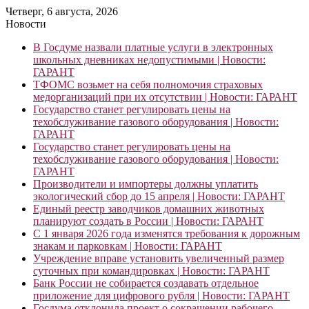
Четверг, 6 августа, 2026
Новости
В Госдуме назвали платные услуги в электронных
школьных дневниках недопустимыми | Новости:
ГАРАНТ
ТФОМС возьмет на себя полномочия страховых
медорганизаций при их отсутствии | Новости: ГАРАНТ
Государство станет регулировать цены на
техобслуживание газового оборудования | Новости:
ГАРАНТ
Государство станет регулировать цены на
техобслуживание газового оборудования | Новости:
ГАРАНТ
Производители и импортеры должны уплатить
экологический сбор до 15 апреля | Новости: ГАРАНТ
Единый реестр заводчиков домашних животных
планируют создать в России | Новости: ГАРАНТ
С 1 января 2026 года изменятся требования к дорожным
знакам и парковкам | Новости: ГАРАНТ
Учреждение вправе установить увеличенный размер
суточных при командировках | Новости: ГАРАНТ
Банк России не собирается создавать отдельное
приложение для цифрового рубля | Новости: ГАРАНТ
Госдума отклонила проект о сокращении рабочего