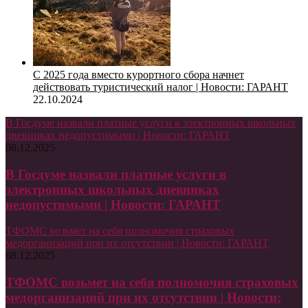
С 2025 года вместо курортного сбора начнет
действовать туристический налог | Новости: ГАРАНТ
22.10.2024
В Госдуме назвали платные услуги в электронных школьных
дневниках недопустимыми | Новости: ГАРАНТ
08.12.2025
В Госдуме назвали платные услуги в
электронных школьных дневниках
недопустимыми | Новости: ГАРАНТ
ТФОМС возьмет на себя полномочия страховых
медорганизаций при их отсутствии | Новости: ГАРАНТ
08.12.2025
ТФОМС возьмет на себя полномочия страховых
медорганизаций при их отсутствии | Новости: