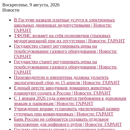
Воскресенье, 9 августа, 2026
Новости
В Госдуме назвали платные услуги в электронных
школьных дневниках недопустимыми | Новости:
ГАРАНТ
ТФОМС возьмет на себя полномочия страховых
медорганизаций при их отсутствии | Новости: ГАРАНТ
Государство станет регулировать цены на
техобслуживание газового оборудования | Новости:
ГАРАНТ
Государство станет регулировать цены на
техобслуживание газового оборудования | Новости:
ГАРАНТ
Производители и импортеры должны уплатить
экологический сбор до 15 апреля | Новости: ГАРАНТ
Единый реестр заводчиков домашних животных
планируют создать в России | Новости: ГАРАНТ
С 1 января 2026 года изменятся требования к дорожным
знакам и парковкам | Новости: ГАРАНТ
Учреждение вправе установить увеличенный размер
суточных при командировках | Новости: ГАРАНТ
Банк России не собирается создавать отдельное
приложение для цифрового рубля | Новости: ГАРАНТ
Госдума отклонила проект о сокращении рабочего