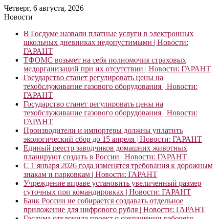
Четверг, 6 августа, 2026
Новости
В Госдуме назвали платные услуги в электронных
школьных дневниках недопустимыми | Новости:
ГАРАНТ
ТФОМС возьмет на себя полномочия страховых
медорганизаций при их отсутствии | Новости: ГАРАНТ
Государство станет регулировать цены на
техобслуживание газового оборудования | Новости:
ГАРАНТ
Государство станет регулировать цены на
техобслуживание газового оборудования | Новости:
ГАРАНТ
Производители и импортеры должны уплатить
экологический сбор до 15 апреля | Новости: ГАРАНТ
Единый реестр заводчиков домашних животных
планируют создать в России | Новости: ГАРАНТ
С 1 января 2026 года изменятся требования к дорожным
знакам и парковкам | Новости: ГАРАНТ
Учреждение вправе установить увеличенный размер
суточных при командировках | Новости: ГАРАНТ
Банк России не собирается создавать отдельное
приложение для цифрового рубля | Новости: ГАРАНТ
Госдума отклонила проект о сокращении рабочего